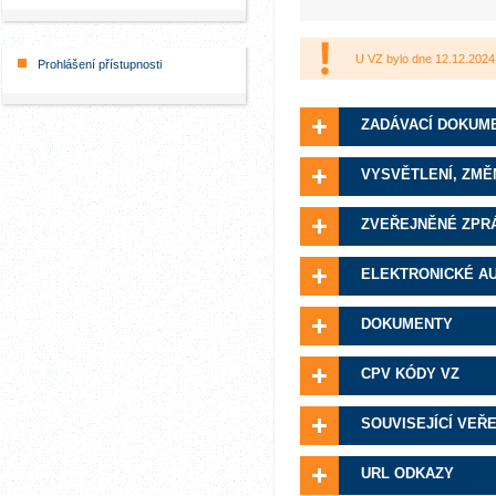
U VZ bylo dne 12.12.2024
Prohlášení přístupnosti
ZADÁVACÍ DOKUM
VYSVĚTLENÍ, ZMĚ
ZVEŘEJNĚNÉ ZPR
ELEKTRONICKÉ A
DOKUMENTY
CPV KÓDY VZ
SOUVISEJÍCÍ VEŘ
URL ODKAZY