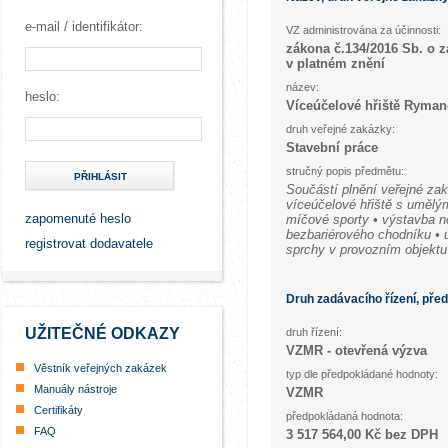
e-mail / identifikátor:
VZ administrována za účinnosti:
zákona č.134/2016 Sb. o 
v platném znění
název:
heslo:
Víceúčelové hřiště Ryman
druh veřejné zakázky:
Stavební práce
stručný popis předmětu:
PŘIHLÁSIT
Součástí plnění veřejné za
víceúčelové hřiště s uměl
zapomenuté heslo
míčové sporty • výstavba n
bezbariérového chodníku • 
registrovat dodavatele
sprchy v provozním objekt
Druh zadávacího řízení, pře
UŽITEČNÉ ODKAZY
druh řízení:
VZMR - otevřená výzva
Věstník veřejných zakázek
typ dle předpokládané hodnoty:
Manuály nástroje
VZMR
Certifikáty
předpokládaná hodnota:
FAQ
3 517 564,00 Kč bez DPH