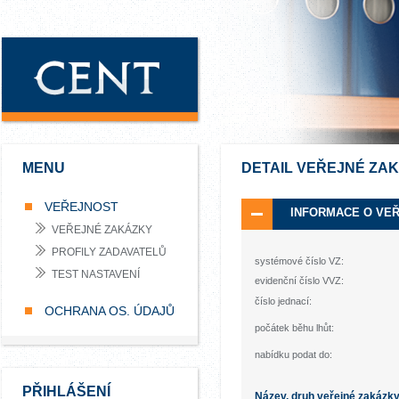
MENU
DETAIL VEŘEJNÉ ZA
VEŘEJNOST
INFORMACE O VE
VEŘEJNÉ ZAKÁZKY
PROFILY ZADAVATELŮ
systémové číslo VZ:
TEST NASTAVENÍ
evidenční číslo VVZ:
číslo jednací:
OCHRANA OS. ÚDAJŮ
počátek běhu lhůt:
nabídku podat do:
PŘIHLÁŠENÍ
Název, druh veřejné zakázk